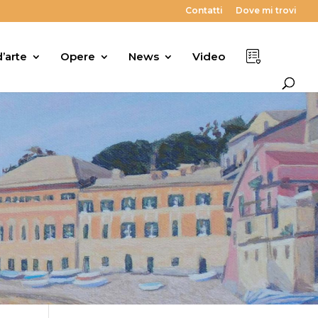
Contatti
Dove mi trovi
’arte
Opere
News
Video