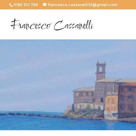
0185 312 766
francesco.cassanelli55@gmail.com